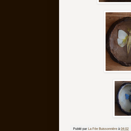
Publié par
La Fée Buissonnière
à
04:02