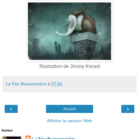
Illustration de Jimmy Kerast
La Fée Buissonnière
à
07:50
‹
›
Accueil
Afficher la version Web
Auteur
La Fée Buissonnière